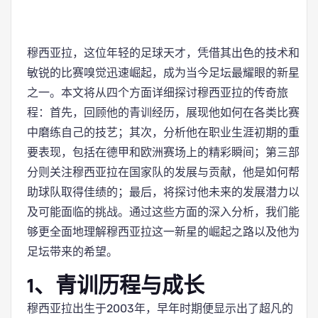
穆西亚拉，这位年轻的足球天才，凭借其出色的技术和
敏锐的比赛嗅觉迅速崛起，成为当今足坛最耀眼的新星
之一。本文将从四个方面详细探讨穆西亚拉的传奇旅
程：首先，回顾他的青训经历，展现他如何在各类比赛
中磨练自己的技艺；其次，分析他在职业生涯初期的重
要表现，包括在德甲和欧洲赛场上的精彩瞬间；第三部
分则关注穆西亚拉在国家队的发展与贡献，他是如何帮
助球队取得佳绩的；最后，将探讨他未来的发展潜力以
及可能面临的挑战。通过这些方面的深入分析，我们能
够更全面地理解穆西亚拉这一新星的崛起之路以及他为
足坛带来的希望。
1、青训历程与成长
穆西亚拉出生于2003年，早年时期便显示出了超凡的