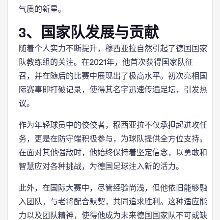
气质的新星。
3、国家队发展与贡献
随着个人实力不断提升，穆西亚拉自然引起了德国国家
队教练组的关注。在2021年，他首次获得国家队征
召，并在随后的比赛中展现出了极高水平。初次亮相国
际赛事即打破记录，使得其名字迅速传遍足坛，引发热
议。
作为年轻球员中的佼佼者，穆西亚拉不仅承担起进攻任
务，更是在防守端积极参与，为球队提供全方位支持。
在面对其他强敌时，他始终保持着坚定信念，以勇敢和
智慧应对各种挑战，为德国足球注入新的活力。
此外，在国际大赛中，尽管经验尚浅，但他依旧能够融
入团队，与老将配合默契，共同追求胜利。这种适应能
力以及团队精神，使得他成为未来德国国家队不可或缺