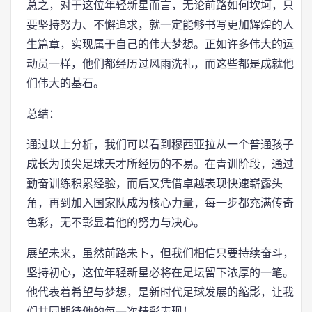
总之，对于这位年轻新星而言，无论前路如何坎坷，只
要坚持努力、不懈追求，就一定能够书写更加辉煌的人
生篇章，实现属于自己的伟大梦想。正如许多伟大的运
动员一样，他们都经历过风雨洗礼，而这些都是成就他
们伟大的基石。
总结：
通过以上分析，我们可以看到穆西亚拉从一个普通孩子
成长为顶尖足球天才所经历的不易。在青训阶段，通过
勤奋训练积累经验，而后又凭借卓越表现快速崭露头
角，再到加入国家队成为核心力量，每一步都充满传奇
色彩，无不彰显着他的努力与决心。
展望未来，虽然前路未卜，但我们相信只要持续奋斗，
坚持初心，这位年轻新星必将在足坛留下浓厚的一笔。
他代表着希望与梦想，是新时代足球发展的缩影，让我
们共同期待他的每一次精彩表现！