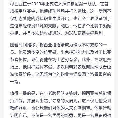
穆西亚拉于2020年正式进入拜仁慕尼黑一线队，在首
场德甲联赛中，他便成功登场并打入进球。这一瞬间不
仅标志着他的成年职业生涯开启，也让全世界见证到了
这位年轻球员非凡的天赋。随后，他在多个比赛中频频
亮相，并且多次助攻或进球，为球队赢得关键胜利。
随着时间推移，穆西亚拉逐渐成为球队不可或缺的一
员。他灵活多变的位置感、出色控球能力以及对于比赛
节奏把握，都使得他在场上游刃有余。此外，在欧冠赛
场上，他同样发挥不俗，多次用精彩表现帮助球队晋级
淘汰赛阶段，这无疑为他的职业生涯增添了浓墨重彩的
一笔。
值得一提的是，在与老牌强队交锋时，穆西亚拉总能保
持冷静，并展现出超乎寻常的大局观，这不仅让他受到
教练器重，也让球迷们对他的未来充满期待。他用行动
证明自己，不仅是一名优秀的新秀，更是一名具备领袖