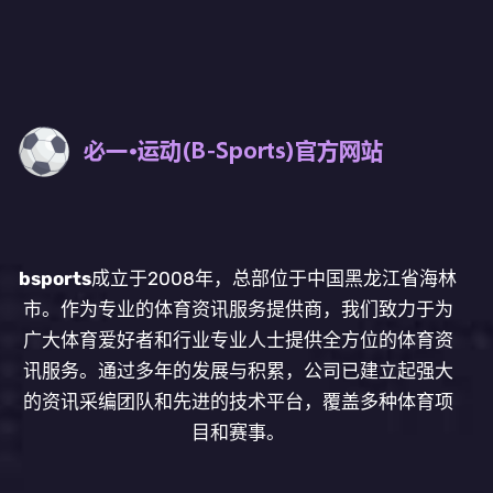
bsports
成立于2008年，总部位于中国黑龙江省海林
市。作为专业的体育资讯服务提供商，我们致力于为
广大体育爱好者和行业专业人士提供全方位的体育资
讯服务。通过多年的发展与积累，公司已建立起强大
的资讯采编团队和先进的技术平台，覆盖多种体育项
目和赛事。