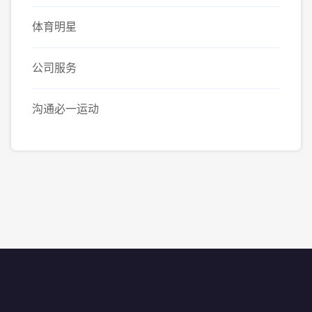
体育明星
公司服务
沟通必一运动