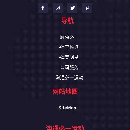
导航
解读必一
体育热点
体育明星
公司服务
沟通必一运动
网站地图
SiteMap
沟通必一运动