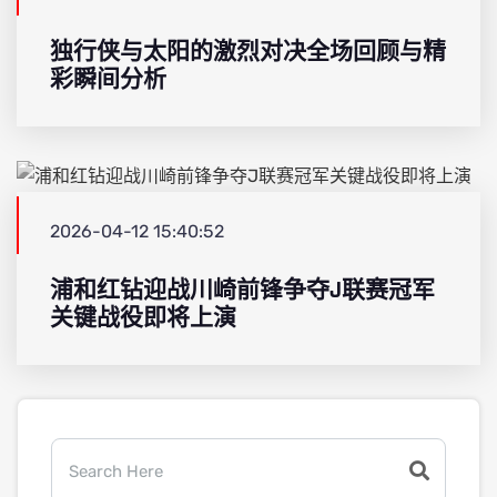
独行侠与太阳的激烈对决全场回顾与精
彩瞬间分析
2026-04-12 15:40:52
浦和红钻迎战川崎前锋争夺J联赛冠军
关键战役即将上演