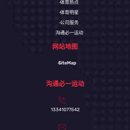
体育热点
体育明星
公司服务
沟通必一运动
网站地图
SiteMap
沟通必一运动
13341077542