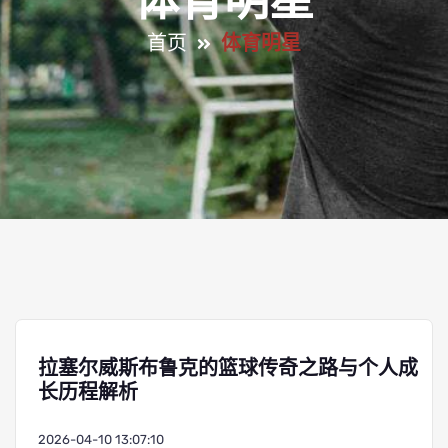
体育明星
首页
体育明星
拉塞尔威斯布鲁克的篮球传奇之路与个人成
长历程解析
2026-04-10 13:07:10