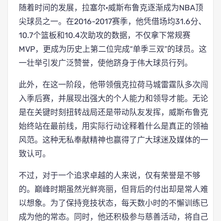
随着时间的发展，拉塞尔·威斯布鲁克逐渐成为NBA顶
尖球员之一。在2016-2017赛季，他凭借场均31.6分、
10.7个篮板和10.4次助攻的数据，不仅拿下常规赛
MVP，更成为历史上第二位完成“单季三双”的球员。这
一壮举引发广泛赞誉，使他跻身于伟大球员行列。
此外，在这一阶段，他带领俄克拉荷马城雷霆队多次闯
入季后赛，并展现出强大的个人能力和领导才能。无论
是在关键时刻扭转战局还是带动队友发挥，威斯布鲁克
始终站在最前线，用实际行动诠释着什么是真正的领袖
风范。这种无私奉献精神也赢得了广大球迷及媒体的一
致认可。
不过，对于一个追求卓越的人来说，仅有荣誉是不够
的。巅峰时期虽然光鲜亮丽，但背后的付出却是常人难
以想象。为了保持竞技状态，每天数小时的不懈训练已
成为他的常态。同时，他还积极参与慈善活动，将自己