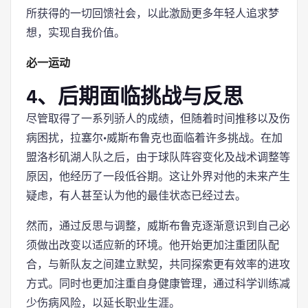
所获得的一切回馈社会，以此激励更多年轻人追求梦
想，实现自我价值。
必一运动
4、后期面临挑战与反思
尽管取得了一系列骄人的成绩，但随着时间推移以及伤
病困扰，拉塞尔·威斯布鲁克也面临着许多挑战。在加
盟洛杉矶湖人队之后，由于球队阵容变化及战术调整等
原因，他经历了一段低谷期。这让外界对他的未来产生
疑虑，有人甚至认为他的最佳状态已经过去。
然而，通过反思与调整，威斯布鲁克逐渐意识到自己必
须做出改变以适应新的环境。他开始更加注重团队配
合，与新队友之间建立默契，共同探索更有效率的进攻
方式。同时也更加注重自身健康管理，通过科学训练减
少伤病风险，以延长职业生涯。