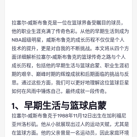
拉塞尔·威斯布鲁克是一位在篮球界备受瞩目的球员，
他的职业生涯充满了传奇色彩。从他的早期生活到成为
NBA超级明星，威斯布鲁克的成长历程不仅仅是个人
技术的提升，更是对自我的不断挑战。本文将从四个方
面详细解析拉塞尔·威斯布鲁克的篮球传奇之路与个人
成长历程，包括他的早期生活与篮球启蒙、职业生涯初
期的艰辛、巅峰时期的辉煌成就和后期面临的挑战与反
思。通过这些方面，我们可以更好地理解这位篮球巨星
如何在风雨中锤炼自己，最终成就一段传奇。
1、早期生活与篮球启蒙
拉塞尔·威斯布鲁克于1988年11月12日出生在加利福尼
亚州洛杉矶。他从小就展现出过人的运动天赋，尤其是
在篮球方面。他的父亲曾是一名运动员，因此家庭环境